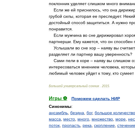
поклонник
уделяет
слишком
много
вниман
Если
же
ей
приснилось
,
что
она
дирижир
грубой
силы
,
которая
ее
преследует
.
Неки
достойный
способ
защититься
.
А
нужно
пр
понравится
.
Если
мужчина
во
сне
дирижировал
хоро
партнерши
.
Ему
кажется
,
что
он
способен
Услышали
во
сне
хор
–
наяву
вы
считае
разделяет
ли
партнер
вашу
уверенность
?
Сами
пели
в
хоре
–
наяву
вы
слишком
о
интересоваться
мнением
человека
,
котор
любимый
человек
уйдет
к
тому
,
кто
сумеет
Большой
универсальный
сонник
.
2015
.
Игры ⚽
Поможем сделать НИР
Синонимы
:
ансамбль
,
бездна
,
бог
,
большое количеств
масса
,
место
,
много
,
множество
,
море
,
нес
поток
,
пропасть
,
река
,
скопление
,
стечени