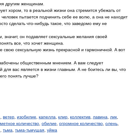
ия
другим
женщинам
.
ует
хором
,
то
в
реальной
жизни
она
стремится
убежать
от
й
человек
пытается
подчинить
себе
ее
волю
,
а
она
не
находит
осто
сделать
что
-
нибудь
такое
,
что
заведомо
ему
не
м
,
значит
,
он
подавляет
сексуальные
желания
своей
понять
все
,
что
хочет
женщина
.
те
свою
сексуальную
жизнь
прекрасной
и
гармоничной
.
А
вот
забочены
общественным
мнением
.
А
вам
следует
ый
для
вас
является
в
жизни
главным
.
А
не
боитесь
ли
вы
,
что
его
понять
лучше
?
о
,
ветер
,
изобилие
,
капелла
,
клир
,
коллектив
,
лавина
,
лик
,
метное количество
,
обилие
,
огромное количество
,
олень
,
е
,
тьма
,
тьма-тьмущая
,
уйма