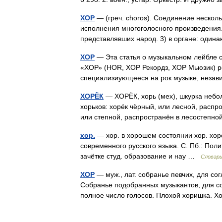
ХОР
— (греч. choros). Соединение несколь
исполнения многоголосного произведения. 
представлявших народ. 3) в органе: оди
ХОР
— Эта статья о музыкальном лейбле с
«ХОР» (HOR, ХОР Рекордз, ХОР Мьюзик) ро
специализиующееся на рок музыке, неза
ХОРЁК
— ХОРЁК, хорь (мех), шкурка небол
хорьков: хорёк чёрный, или лесной, распр
или степной, распространён в лесостепн
хор.
— хор. в хорошем состоянии хор. хо
современного русского языка. С. Пб.: Поли
зачётке студ. образование и нау …
Словарь
ХОР
— муж., лат. собранье певчих, для со
Собранье подобранных музыкантов, для со
полное число голосов. Плохой хоришка. 