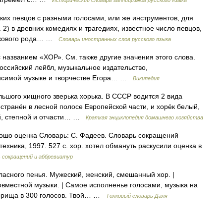
Исторический словарь галлицизмов русского языка
ких певцов с разными голосами, или же инструментов, для
2) в древних комедиях и трагедиях, известное число певцов,
накового рода… …
Словарь иностранных слов русского языка
 названием «ХОР». См. также другие значения этого слова.
ссийский лейбл, музыкальное издательство,
висимой музыке и творчестве Егора… …
Википедия
ьшого хищного зверька хорька. В СССР водится 2 вида
остранён в лесной полосе Европейской части, и хорёк белый,
ой, степной и отчасти… …
Краткая энциклопедия домашнего хозяйства
рошо оценка Словарь: С. Фадеев. Словарь сокращений
техника, 1997. 527 с. хор. хотел обмануть раскусили оценка в
 сокращений и аббревиатур
гласного пенья. Мужеский, женский, смешанный хор. |
вместной музыки. | Самое исполненье голосами, музыка на
Хорища в 300 голосов. Твой… …
Толковый словарь Даля