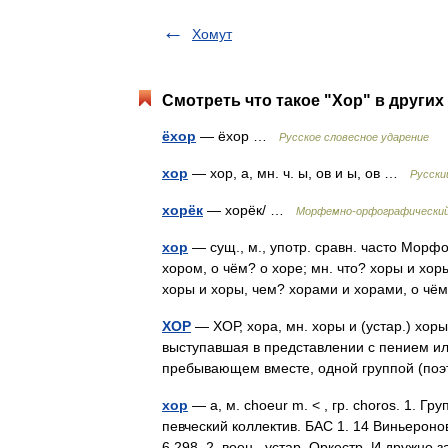
Хомут
Смотреть что такое "Хор" в других
ёхор
— ёхор …
Русское словесное ударение
хор
— хор, а, мн. ч. ы, ов и ы, ов …
Русски
хорёк
— хорёк/ …
Морфемно-орфографический
хор
— сущ., м., употр. сравн. часто Морфол
хором, о чём? о хоре; мн. что? хоры и хоры
хоры и хоры, чем? хорами и хорами, о 
ХОР
— ХОР, хора, мн. хоры и (устар.) хоры
выступавшая в представлении с пением или
пребывающем вместе, одной группой (по
хор
— а, м. choeur m. < , гр. choros. 1. 
певческий коллектив. БАС 1. 14 Виньероно
6 298. 2. воен., устар. Оркестр. И дружн