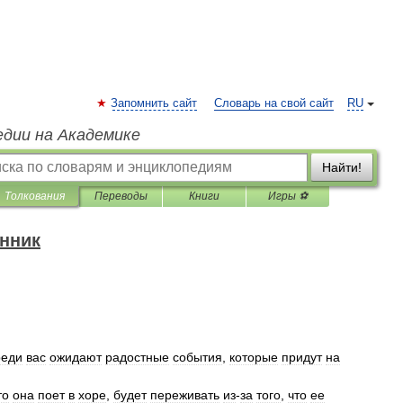
Запомнить сайт
Словарь на свой сайт
RU
едии на Академике
Найти!
Толкования
Переводы
Книги
Игры ⚽
нник
реди
вас
ожидают
радостные
события
,
которые
придут
на
то
она
поет
в
хоре
,
будет
переживать
из
-
за
того
,
что
ее