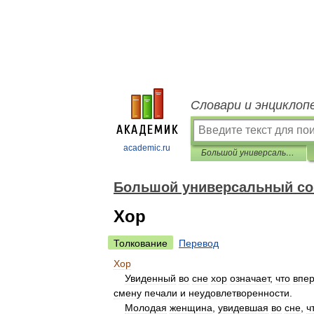
Словари и энциклоп
academic.ru
Большой универсальный сонник
Большой универсальный со
Хор
Толкование
Перевод
Хор
Увиденный
во
сне
хор
означает
,
что
впе
смену
печали
и
неудовлетворенности
.
Молодая
женщина
,
увидевшая
во
сне
,
ч