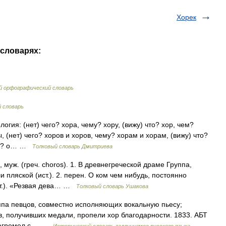
Хорек
 словарях:
й орфографический словарь
 словарь
огия: (нет) чего? хора, чему? хору, (вижу) что? хор, чем?
, (нет) чего? хоров и хоров, чему? хорам и хорам, (вижу) что?
чём? о… …
Толковый словарь Дмитриева
, муж. (греч. choros). 1. В древнегреческой драме Группа,
 пляской (ист.). 2. перен. О ком чем нибудь, постоянно
эт.). «Резвая дева… …
Толковый словарь Ушакова
Группа певцов, совместно исполняющих вокальную пьесу;
в, получивших медали, пропели хор благодарности. 1833. АБТ
о загремел с… …