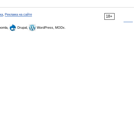
ка
,
Реклама на сайте
18+
omla,
Drupal,
WordPress, MODx.